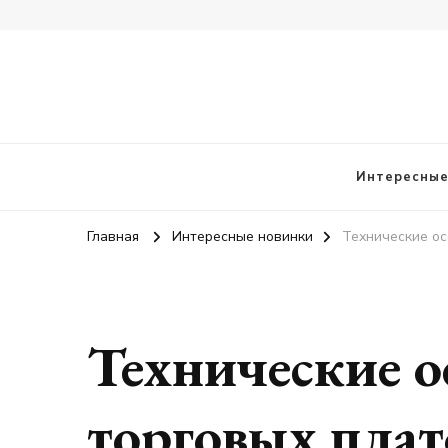
vangieforcongress.com
Интересные
Главная
Интересные новинки
Технические ос
Технические о
торговых пла