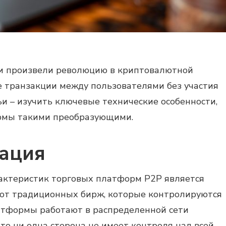
и произвели революцию в криптовалютной
е транзакции между пользователями без участия
ьи – изучить ключевые технические особенности,
рмы такими преобразующими.
ация
актеристик торговых платформ P2P является
 от традиционных бирж, которые контролируются
атформы работают в распределенной сети
что ни одна сторона не имеет контроля над всей