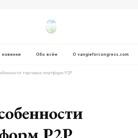
 новинки
Обо всём
О vangieforcongress.com
обенности торговых платформ P2P
собенности
тформ P2P