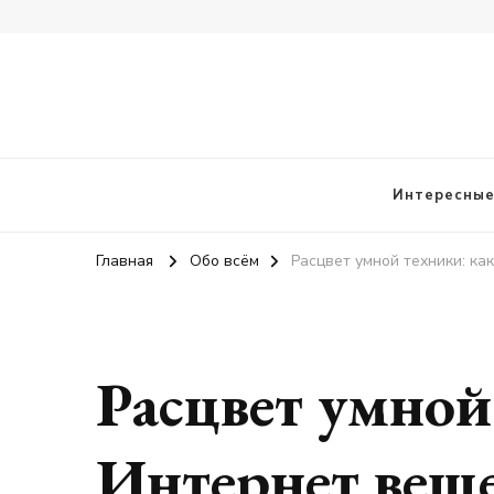
vangieforcongress.com
Интересные
Главная
Обо всём
Расцвет умной техники: к
Расцвет умной
Интернет вещ