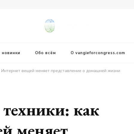
 новинки
Обо всём
О vangieforcongress.com
ак Интернет вещей меняет представление о домашней жизни
 техники: как
ей меняет